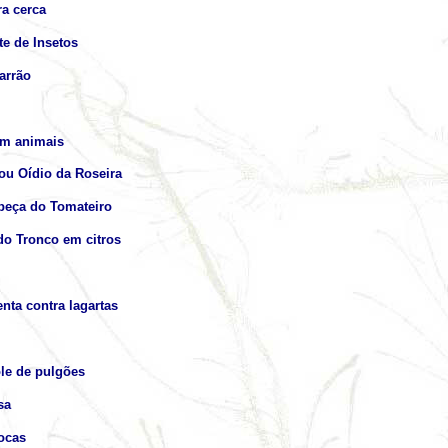
a cerca
te de Insetos
arrão
em animais
ou Oídio da Roseira
abeça do Tomateiro
do Tronco em citros
nta contra lagartas
le de pulgões
sa
ocas