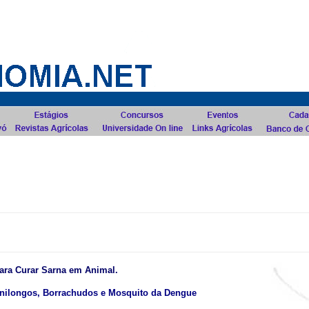
.
.
.
.
.
.
.
.
.
para Curar Sarna em Animal.
ernilongos, Borrachudos e Mosquito da Dengue