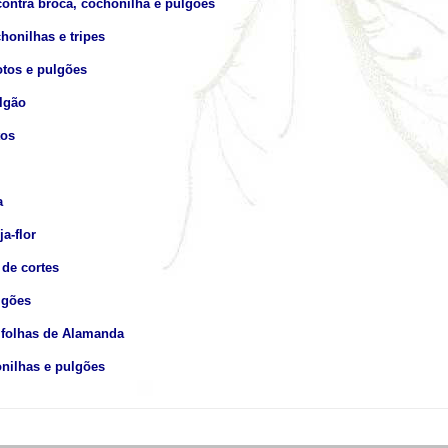
ontra broca, cochonilha e pulgões
honilhas e tripes
tos e pulgões
lgão
tos
a
a-flor
de cortes
lgões
folhas de Alamanda
onilhas e pulgões
.