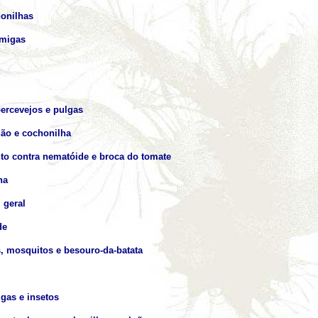
onilhas
rmigas
percevejos e pulgas
gão e cochonilha
to contra nematóide e broca do tomate
ha
 geral
de
, mosquitos e besouro-da-batata
igas e insetos